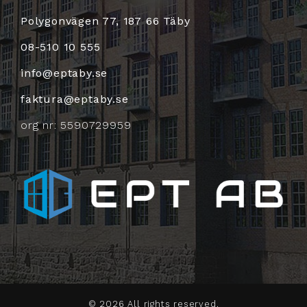
Polygonvägen 77, 187 66 Täby
08-510 10 555
info@eptaby.se
faktura@eptaby.se
org nr: 5590729959
© 2026
All rights reserved.